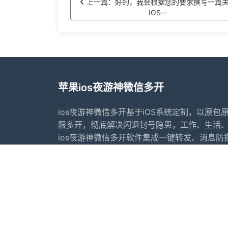
上一篇：好的，我会根据您的要求撰写一篇
IOS···
苹果ios夜游神微信多开
ios夜游神微信多开基于iOS系统定制，以原包
限多开，彻底解决闪退封号隐患，工作、生活
ios夜游神微信多开软件集成一键转发、消息
ios夜游神微信多开融合红包秒抢、转账自动接
夜游神微信双开同时为微商用户量身打造万群
群监控等社群裂变利器。
首页
常见问题
行业动态
更新日志