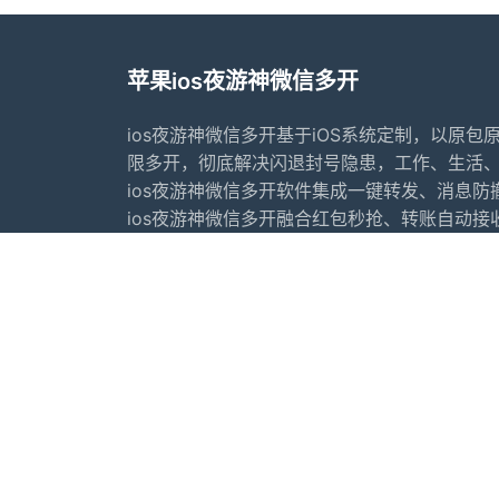
苹果ios夜游神微信多开
ios夜游神微信多开基于iOS系统定制，以原包
限多开，彻底解决闪退封号隐患，工作、生活
ios夜游神微信多开软件集成一键转发、消息
ios夜游神微信多开融合红包秒抢、转账自动接
夜游神微信双开同时为微商用户量身打造万群
群监控等社群裂变利器。
首页
常见问题
行业动态
更新日志
苹果微信多开软件推荐
苹果微
友情链接：
苹果香微信多开
犬夜叉微信多