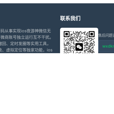
联系我们
原码从事实现ios夜游神微信无
售后问题
、微商账号独立运行互不干扰。
防撤回、定时发圈等实用工具，
wxdkr
收、虚拟定位等独家功能，ios
同步转发、智能关键词回复、退
点击微信
信多开软件
苹果微信分身
阿修罗微信分身多开官网
代拍退单
开
夜游神微信多开
小寒微信多开