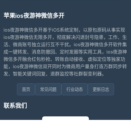
苹果ios夜游神微信多开
ios夜游神微信多开基于iOS系统定制，以原包原码从事实现
ios夜游神微信无限多开，彻底解决闪退封号隐患，工作、生
活、微商账号独立运行互不干扰。ios夜游神微信多开软件集
成一键转发、消息防撤回、定时发圈等实用工具，ios夜游神
微信多开融合红包秒抢、转账自动接收、虚拟定位等独家功
能，ios夜游神微信双开同时为微商用户量身打造万群同步转
发、智能关键词回复、退群监控等社群裂变利器。
首页
常见问题
行业动态
更新日志
联系我们