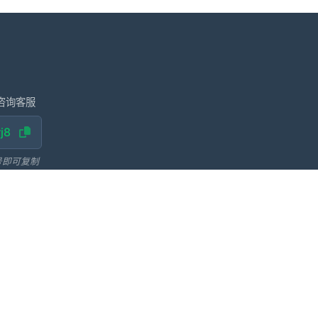
咨询客服
j8
号即可复制
多多出评
转单号工具
阿修罗微信多开