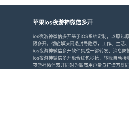
苹果ios夜游神微信多开
ios夜游神微信多开基于iOS系统定制，以原包
限多开，彻底解决闪退封号隐患，工作、生活
ios夜游神微信多开软件集成一键转发、消息
ios夜游神微信多开融合红包秒抢、转账自动接
夜游神微信双开同时为微商用户量身打造万群
群监控等社群裂变利器。
首页
常见问题
行业动态
更新日志
苹果微信多开软件推荐
苹果微
友情链接：